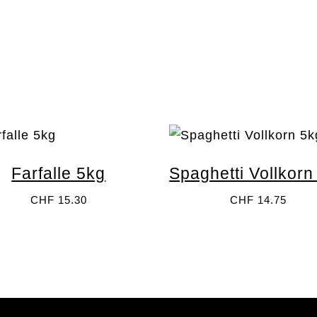
Über Palette
Genossenschaft
Mitglieder
Newsletter anmelden
UNGSZEITEN
tag 8–13 Uhr
Name
rstag 15–19 Uhr
Farfalle 5kg
Spaghetti Vollkorn
ag 12–19 Uhr
ag 9–15 Uhr
CHF
15.30
CHF
14.75
Email