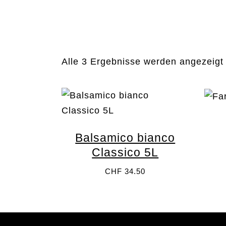
Sortiment
Alle 3 Ergebnisse werden angezeigt
Palette – Unverpackt Einkaufen
ÖFFN
Münstergasse 18
Diens
3011 Bern
Donne
info@palette-bern.ch
Freit
Impressum
Samst
Balsamico bianco
Classico 5L
CHF
34.50