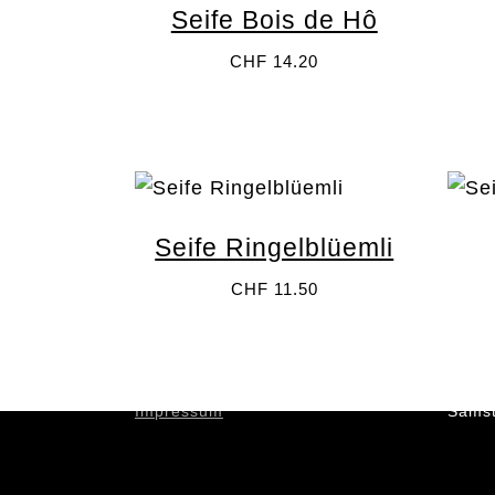
Seife Bois de Hô
CHF
14.20
Seife Ringelblüemli
CHF
11.50
Palette – Unverpackt Einkaufen
ÖFFN
Münstergasse 18
Diens
3011 Bern
Donne
info@palette-bern.ch
Freit
Impressum
Samst