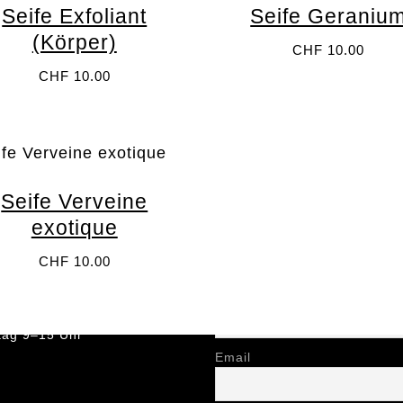
Seife Exfoliant
Seife Geraniu
(Körper)
CHF
10.00
CHF
10.00
Seife Verveine
exotique
Newsletter anmelden
UNGSZEITEN
CHF
10.00
tag 8–13 Uhr
Name
rstag 15–19 Uhr
ag 12–19 Uhr
ag 9–15 Uhr
Email