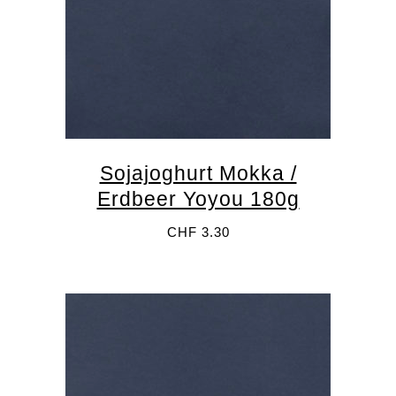
3011 Bern
info@palette-bern.ch
Impressum
ÖFFNUNGSZEITEN
Dienstag 8–13 Uhr
Donnerstag 15–19 Uhr
Freitag 12–19 Uhr
Samstag 9–15 Uhr
Sojajoghurt Mokka /
Erdbeer Yoyou 180g
CHF
3.30
Newsletter anmelden
Name
Email