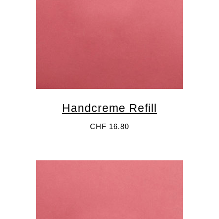
3011 Bern
info@palette-bern.ch
Impressum
ÖFFNUNGSZEITEN
Dienstag 8–13 Uhr
Donnerstag 15–19 Uhr
Freitag 12–19 Uhr
Samstag 9–15 Uhr
Handcreme Refill
CHF
16.80
Newsletter anmelden
Name
Email