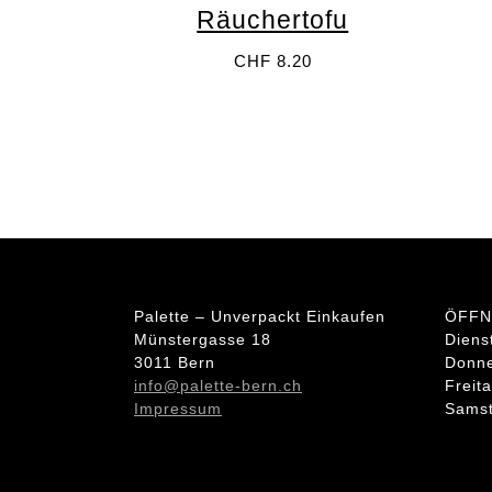
Räuchertofu
CHF
8.20
Palette – Unverpackt Einkaufen
ÖFFN
Münstergasse 18
Diens
3011 Bern
Donne
info@palette-bern.ch
Freit
Impressum
Samst