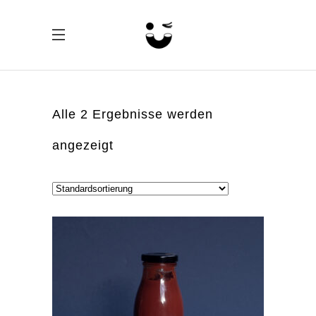
Alle 2 Ergebnisse werden
angezeigt
Palette – Unverpackt Einkaufen
Münstergasse 18
3011 Bern
info@palette-bern.ch
Impressum