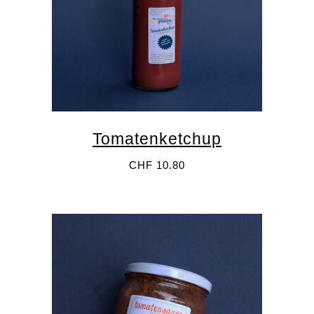
ÖFFNUNGSZEITEN
Dienstag 8–13 Uhr
Donnerstag 15–19 Uhr
Freitag 12–19 Uhr
Samstag 9–15 Uhr
Tomatenketchup
Newsletter anmelden
CHF
10.80
Name
Email