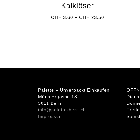
Kalklöser
auf.
Die
Preisspanne:
CHF
3.60
–
CHF
23.50
Optionen
CHF 3.60
bis
können
CHF 23.50
auf
der
Produktseite
gewählt
werden
Palette – Unverpackt Einkaufen
ÖFFN
Münstergasse 18
Diens
3011 Bern
Donne
info@palette-bern.ch
Freit
Impressum
Samst