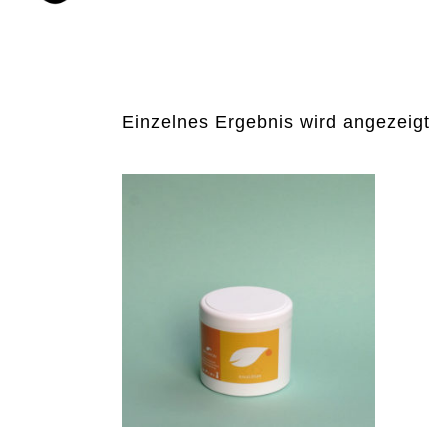
Sortiment
Einzelnes Ergebnis wird angezeigt
Dieses
Produkt
weist
mehrere
Varianten