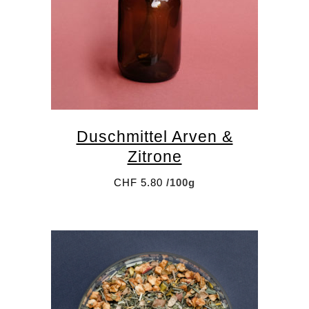
info@palette-bern.ch
Impressum
ÖFFNUNGSZEITEN
Dienstag 8–13 Uhr
Donnerstag 15–19 Uhr
Freitag 12–19 Uhr
Samstag 9–15 Uhr
Duschmittel Arven &
Zitrone
Newsletter anmelden
CHF
5.80
/100g
Name
Email