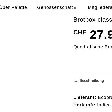
Über Palette
Genossenschaft
Mitglieder
Brotbox class
27.
CHF
Quadratische Bro
Beschreibung
Lieferant:
Ecobr
H
erkunft:
Indien