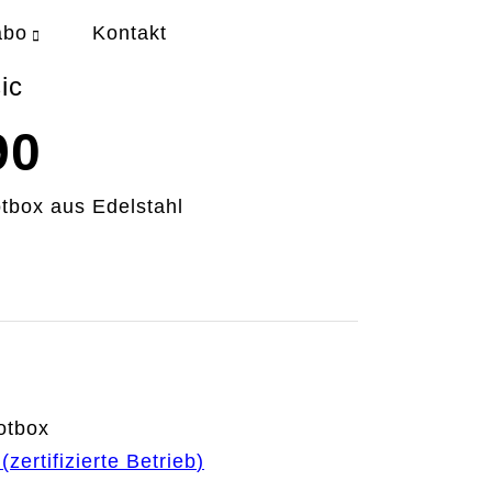
abo
Kontakt
ic
90
tbox aus Edelstahl
otbox
(
zertifizierte Betrieb
)