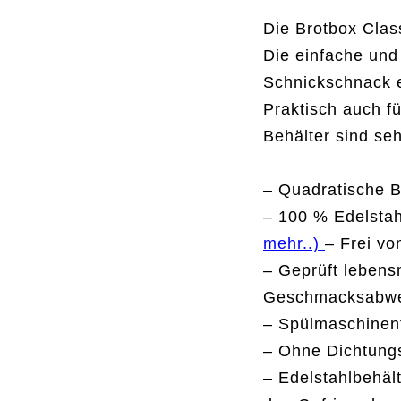
Die Brotbox Clas
Die einfache und
Schnickschnack e
Praktisch auch f
Behälter sind seh
– Quadratische B
– 100 % Edelsta
mehr..)
– Frei vo
– Geprüft lebens
Geschmacksabwe
– Spülmaschinen
– Ohne Dichtungs
– Edelstahlbehält