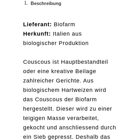
Beschreibung
Lieferant:
Biofarm
Herkunft:
Italien aus
biologischer Produktion
Palette – Unverpackt Einkaufen
Münstergasse 18
3011 Bern
Couscous ist Hauptbestandteil
info@palette-bern.ch
oder eine kreative Beilage
Impressum
zahlreicher Gerichte. Aus
ÖFFNUNGSZEITEN
biologischem Hartweizen wird
Dienstag 8–13 Uhr
das Couscous der Biofarm
Donnerstag 15–19 Uhr
Freitag 12–19 Uhr
hergestellt. Dieser wird zu einer
Samstag 9–15 Uhr
teigigen Masse verarbeitet,
gekocht und anschliessend durch
ein Sieb gepresst. Deshalb das