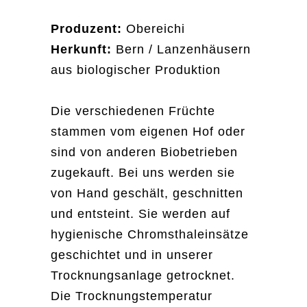
ÖFFNUNGSZEITEN
Dienstag 8–13 Uhr
Produzent:
Obereichi
Donnerstag 15–19 Uhr
Freitag 12–19 Uhr
Herkunft:
Bern / Lanzenhäusern
Samstag 9–15 Uhr
aus biologischer Produktion
Die verschiedenen Früchte
Newsletter anmelden
stammen vom eigenen Hof oder
sind von anderen Biobetrieben
Name
zugekauft. Bei uns werden sie
von Hand geschält, geschnitten
Email
und entsteint. Sie werden auf
hygienische Chromsthaleinsätze
geschichtet und in unserer
Trocknungsanlage getrocknet.
Die Trocknungstemperatur