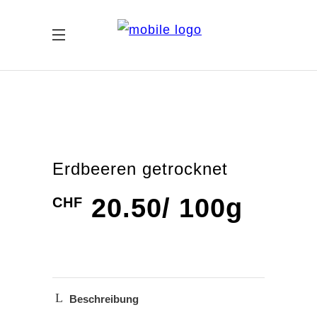
Erdbeeren getrocknet
20.50
/ 100g
CHF
Palette – Unverpackt Einkaufen
Münstergasse 18
3011 Bern
info@palette-bern.ch
Impressum
Beschreibung