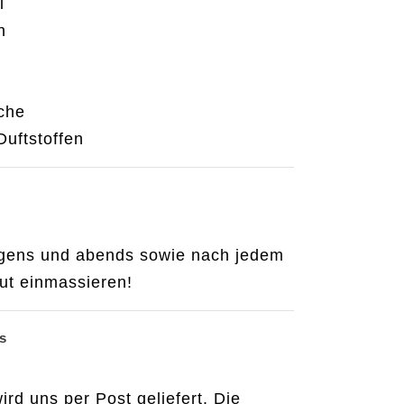
l
n
che
Duftstoffen
ens und abends sowie nach jedem
t einmassieren!
s
rd uns per Post geliefert. Die