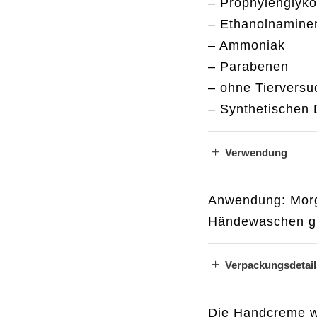
– Prophylenglyko
– Ethanolnamine
– Ammoniak
– Parabenen
– ohne Tierversu
– Synthetischen 
Verwendung
Anwendung: Morg
Händewaschen gu
Newsletter anmelden
UNGSZEITEN
tag 8–13 Uhr
Name
rstag 15–19 Uhr
Verpackungsdetail
ag 12–19 Uhr
ag 9–15 Uhr
Email
Die Handcreme wi