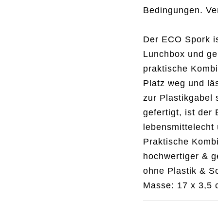
Bedingungen. Ver
Der ECO Spork is
Lunchbox und geh
praktische Kombi
Platz weg und läs
zur Plastikgabel
gefertigt, ist de
lebensmittelecht 
Newsletter anmelden
UNGSZEITEN
Praktische Kombi
tag 8–13 Uhr
hochwertiger & ge
Name
rstag 15–19 Uhr
ohne Plastik & S
ag 12–19 Uhr
ag 9–15 Uhr
Masse: 17 x 3,5
Email